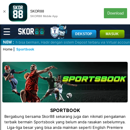
×
SKOR88
Download
SKOR88 Mobile App
☰
DEKSTOP
MASUK
NEW :
anda sudah bisa bermain, Hadir dengan sistem Deposit terbaru via Virtual a
Home
Sportbook
SPORTBOOK
Bergabung bersama Skor88 sekarang juga dan nikmati pengalaman
terbaik bermain Sportsbook yang belum anda rasakan sebelumnya.
Liga-liga besar yang bisa anda mainkan seperti English Premiere